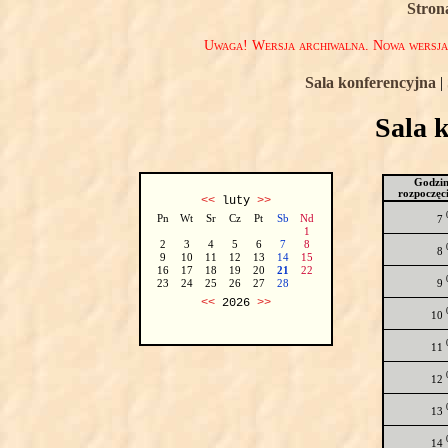
Stron
Uwaga! Wersja archiwalna. Nowa wersj
Sala konferencyjna
|
Sala 
Godzi
rozpoczęc
<<
luty
>>
Pn
Wt
Sr
Cz
Pt
Sb
Nd
7
1
2
3
4
5
6
7
8
8
9
10
11
12
13
14
15
16
17
18
19
20
21
22
9
23
24
25
26
27
28
<<
2026
>>
10
11
12
13
14