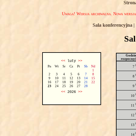
Stron
Uwaga! Wersja archiwalna. Nowa wersj
Sala konferencyjna
|
Sa
Godzi
rozpoczęc
<<
luty
>>
Pn
Wt
Sr
Cz
Pt
Sb
Nd
7
1
2
3
4
5
6
7
8
8
9
10
11
12
13
14
15
16
17
18
19
20
21
22
9
23
24
25
26
27
28
<<
2026
>>
10
11
12
13
14