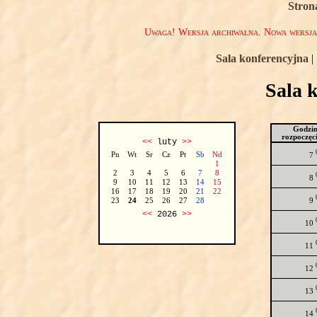
Stron
Uwaga! Wersja archiwalna. Nowa wersj
Sala konferencyjna
|
Sala 
Godzi
rozpoczęc
<<
luty
>>
Pn
Wt
Sr
Cz
Pt
Sb
Nd
7
1
2
3
4
5
6
7
8
8
9
10
11
12
13
14
15
16
17
18
19
20
21
22
9
23
24
25
26
27
28
<<
2026
>>
10
11
12
13
14