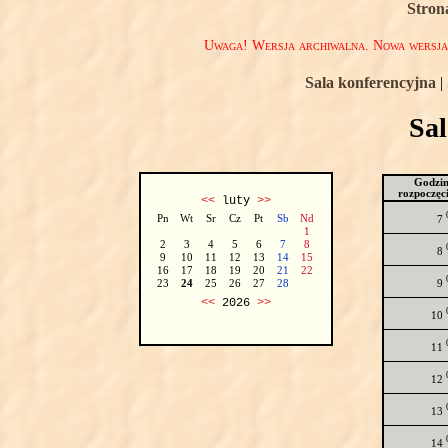
Stron
Uwaga! Wersja archiwalna. Nowa wersj
Sala konferencyjna
|
Sa
Godzi
rozpoczęc
<<
luty
>>
Pn
Wt
Sr
Cz
Pt
Sb
Nd
7
1
2
3
4
5
6
7
8
8
9
10
11
12
13
14
15
16
17
18
19
20
21
22
9
23
24
25
26
27
28
<<
2026
>>
10
11
12
13
14