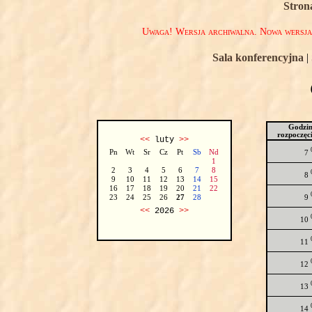
Stron
Uwaga! Wersja archiwalna. Nowa wersj
Sala konferencyjna
|
Godzi
rozpoczęc
<<
luty
>>
Pn
Wt
Sr
Cz
Pt
Sb
Nd
7
1
2
3
4
5
6
7
8
8
9
10
11
12
13
14
15
16
17
18
19
20
21
22
9
23
24
25
26
27
28
<<
2026
>>
10
11
12
13
14