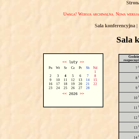
Stron
Uwaga! Wersja archiwalna. Nowa wersj
Sala konferencyjna
|
Sala 
Godzi
rozpoczęc
<<
luty
>>
Pn
Wt
Sr
Cz
Pt
Sb
Nd
7
1
2
3
4
5
6
7
8
8
9
10
11
12
13
14
15
16
17
18
19
20
21
22
9
23
24
25
26
27
28
<<
2026
>>
10
11
12
13
14