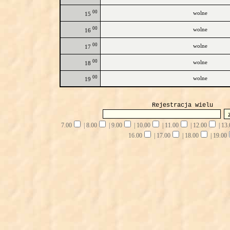
00
wolne
15
00
wolne
16
00
wolne
17
00
wolne
18
00
wolne
19
Rejestracja wielu
7.00
|
8.00
|
9.00
|
10.00
|
11.00
|
12.00
|
13.
16.00
|
17.00
|
18.00
|
19.00