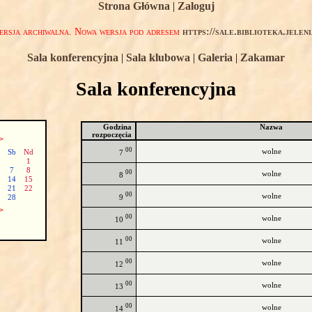
Strona Główna
|
Zaloguj
rsja archiwalna. Nowa wersja pod adresem
https://sale.biblioteka.jelen
Sala konferencyjna
|
Sala klubowa
|
Galeria
|
Zakamar
Sala konferencyjna
Godzina
Nazwa
rozpoczęcia
>
00
wolne
Sb
Nd
7
1
7
8
00
wolne
8
14
15
21
22
00
wolne
9
28
>
00
wolne
10
00
wolne
11
00
wolne
12
00
wolne
13
00
wolne
14