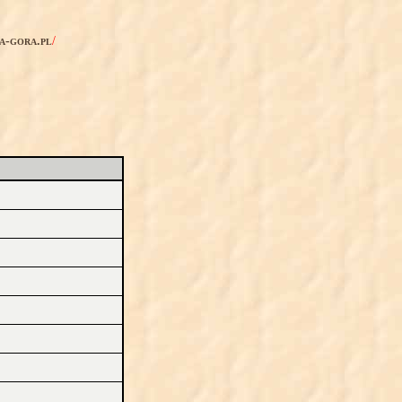
ia-gora.pl
/