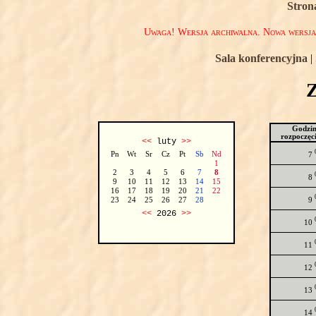
Stron
Uwaga! Wersja archiwalna. Nowa wersj
Sala konferencyjna
|
Godzi
rozpoczęc
<<
luty
>>
Pn
Wt
Sr
Cz
Pt
Sb
Nd
7
1
2
3
4
5
6
7
8
8
9
10
11
12
13
14
15
16
17
18
19
20
21
22
9
23
24
25
26
27
28
<<
2026
>>
10
11
12
13
14