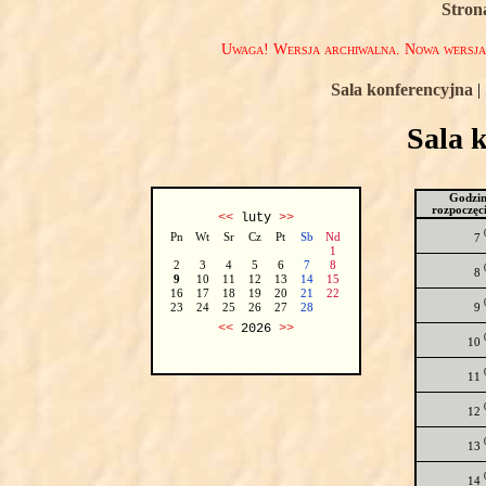
Stron
Uwaga! Wersja archiwalna. Nowa wersj
Sala konferencyjna
|
Sala 
Godzi
rozpoczęc
<<
luty
>>
Pn
Wt
Sr
Cz
Pt
Sb
Nd
7
1
2
3
4
5
6
7
8
8
9
10
11
12
13
14
15
16
17
18
19
20
21
22
9
23
24
25
26
27
28
<<
2026
>>
10
11
12
13
14