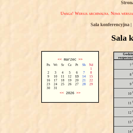
Stron
Uwaga! Wersja archiwalna. Nowa wersj
Sala konferencyjna
|
Sala 
Godzi
rozpoczęc
<<
marzec
>>
Pn
Wt
Sr
Cz
Pt
Sb
Nd
7
1
2
3
4
5
6
7
8
8
9
10
11
12
13
14
15
16
17
18
19
20
21
22
9
23
24
25
26
27
28
29
30
31
<<
2026
>>
10
11
12
13
14