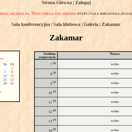
Strona Główna
|
Zaloguj
rsja archiwalna. Nowa wersja pod adresem
https://sale.biblioteka.jelen
Sala konferencyjna
|
Sala klubowa
|
Galeria
|
Zakamar
Zakamar
Godzina
Nazwa
rozpoczęcia
>>
00
wolne
Sb
Nd
7
1
7
8
00
wolne
8
14
15
21
22
00
wolne
9
28
29
00
>
wolne
10
00
wolne
11
00
wolne
12
00
wolne
13
00
wolne
14