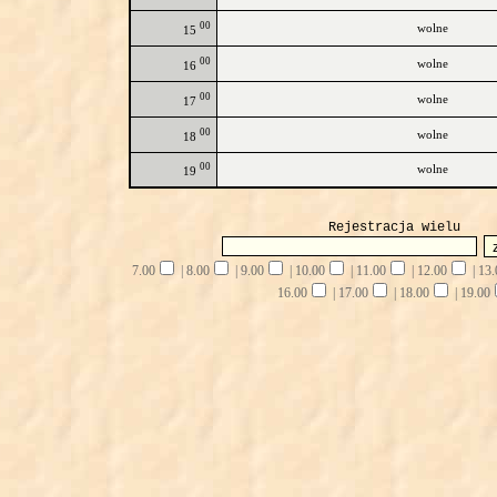
00
wolne
15
00
wolne
16
00
wolne
17
00
wolne
18
00
wolne
19
Rejestracja wielu
7.00
|
8.00
|
9.00
|
10.00
|
11.00
|
12.00
|
13.
16.00
|
17.00
|
18.00
|
19.00