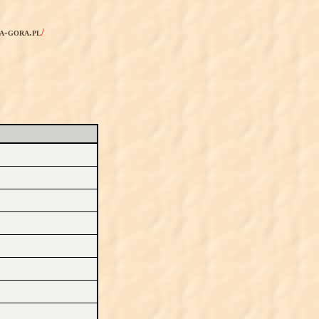
ia-gora.pl
/