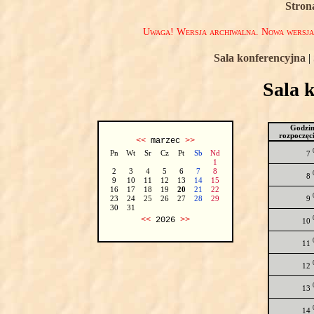
Stron
Uwaga! Wersja archiwalna. Nowa wersj
Sala konferencyjna
|
Sala 
Godzi
rozpoczęc
<<
marzec
>>
Pn
Wt
Sr
Cz
Pt
Sb
Nd
7
1
2
3
4
5
6
7
8
8
9
10
11
12
13
14
15
16
17
18
19
20
21
22
9
23
24
25
26
27
28
29
30
31
<<
2026
>>
10
11
12
13
14