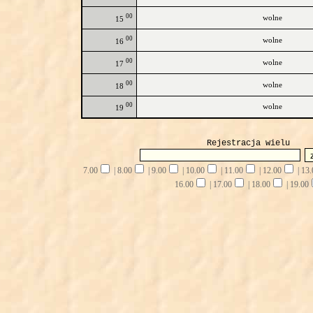
00
wolne
15
00
wolne
16
00
wolne
17
00
wolne
18
00
wolne
19
Rejestracja wielu
7.00
|
8.00
|
9.00
|
10.00
|
11.00
|
12.00
|
13.
16.00
|
17.00
|
18.00
|
19.00