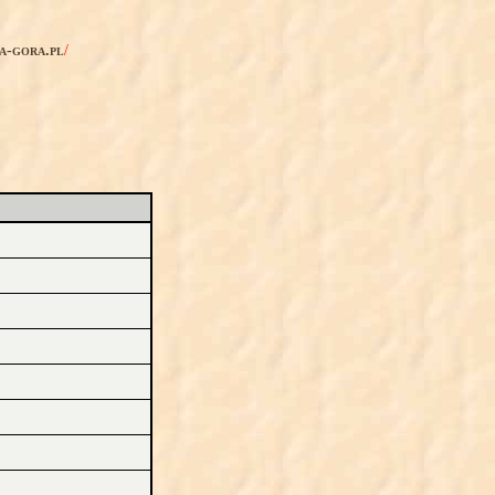
ia-gora.pl
/