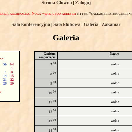
Strona Główna
|
Zaloguj
rsja archiwalna. Nowa wersja pod adresem
https://sale.biblioteka.jelen
Sala konferencyjna
|
Sala klubowa
|
Galeria
|
Zakamar
Galeria
Godzina
Nazwa
rozpoczęcia
>>
00
wolne
Sb
Nd
7
1
7
8
00
wolne
8
14
15
21
22
00
wolne
9
28
29
00
>
wolne
10
00
wolne
11
00
wolne
12
00
wolne
13
00
wolne
14