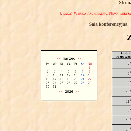
Stron
Uwaga! Wersja archiwalna. Nowa wersj
Sala konferencyjna
|
Godzi
rozpoczęc
<<
marzec
>>
Pn
Wt
Sr
Cz
Pt
Sb
Nd
7
1
2
3
4
5
6
7
8
8
9
10
11
12
13
14
15
16
17
18
19
20
21
22
9
23
24
25
26
27
28
29
30
31
<<
2026
>>
10
11
12
13
14