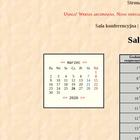
Stron
Uwaga! Wersja archiwalna. Nowa wersj
Sala konferencyjna
|
Sa
Godzi
rozpoczęc
<<
marzec
>>
Pn
Wt
Sr
Cz
Pt
Sb
Nd
7
1
2
3
4
5
6
7
8
8
9
10
11
12
13
14
15
16
17
18
19
20
21
22
9
23
24
25
26
27
28
29
30
31
<<
2026
>>
10
11
12
13
14