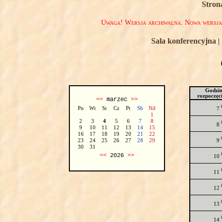
Stron
Uwaga! Wersja archiwalna. Nowa wersj
Sala konferencyjna
|
Godzi
rozpoczęc
<<
marzec
>>
Pn
Wt
Sr
Cz
Pt
Sb
Nd
7
1
2
3
4
5
6
7
8
8
9
10
11
12
13
14
15
16
17
18
19
20
21
22
9
23
24
25
26
27
28
29
30
31
<<
2026
>>
10
11
12
13
14