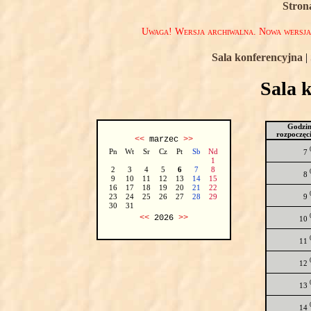
Stron
Uwaga! Wersja archiwalna. Nowa wersj
Sala konferencyjna
|
Sala 
Godzi
rozpoczęc
<<
marzec
>>
Pn
Wt
Sr
Cz
Pt
Sb
Nd
7
1
2
3
4
5
6
7
8
8
9
10
11
12
13
14
15
16
17
18
19
20
21
22
9
23
24
25
26
27
28
29
30
31
<<
2026
>>
10
11
12
13
14