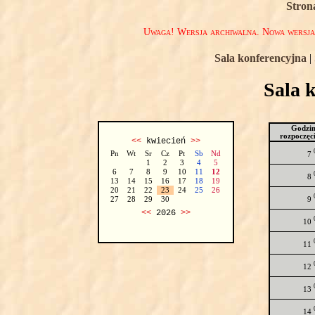
Stron
Uwaga! Wersja archiwalna. Nowa wersj
Sala konferencyjna
|
Sala 
Godzi
rozpoczęc
<<
kwiecień
>>
Pn
Wt
Sr
Cz
Pt
Sb
Nd
7
1
2
3
4
5
6
7
8
9
10
11
12
8
13
14
15
16
17
18
19
20
21
22
23
24
25
26
9
27
28
29
30
<<
2026
>>
10
11
12
13
14