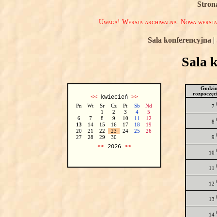
Stron
Uwaga! Wersja archiwalna. Nowa wersj
Sala konferencyjna
|
Sala 
Godzi
rozpoczęc
<<
kwiecień
>>
Pn
Wt
Sr
Cz
Pt
Sb
Nd
7
1
2
3
4
5
6
7
8
9
10
11
12
8
13
14
15
16
17
18
19
20
21
22
23
24
25
26
9
27
28
29
30
<<
2026
>>
10
11
12
13
14