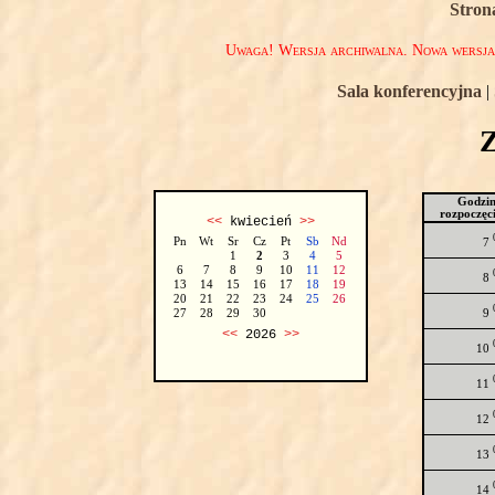
Stron
Uwaga! Wersja archiwalna. Nowa wersj
Sala konferencyjna
|
Godzi
rozpoczęc
<<
kwiecień
>>
Pn
Wt
Sr
Cz
Pt
Sb
Nd
7
1
2
3
4
5
6
7
8
9
10
11
12
8
13
14
15
16
17
18
19
20
21
22
23
24
25
26
9
27
28
29
30
<<
2026
>>
10
11
12
13
14