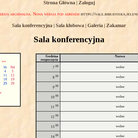
Strona Główna
|
Zaloguj
rsja archiwalna. Nowa wersja pod adresem
https://sale.biblioteka.jelen
Sala konferencyjna
|
Sala klubowa
|
Galeria
|
Zakamar
Sala konferencyjna
Godzina
Nazwa
rozpoczęcia
ń
>>
00
wolne
Sb
Nd
7
4
5
11
12
00
wolne
8
18
19
25
26
00
wolne
9
>
00
wolne
10
00
wolne
11
00
wolne
12
00
wolne
13
00
wolne
14