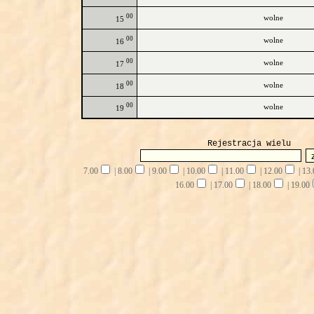
00
wolne
15
00
wolne
16
00
wolne
17
00
wolne
18
00
wolne
19
Rejestracja wielu
7.00
|
8.00
|
9.00
|
10.00
|
11.00
|
12.00
|
13.
16.00
|
17.00
|
18.00
|
19.00