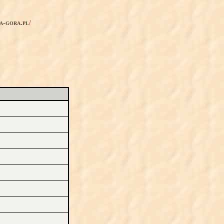
ia-gora.pl
/