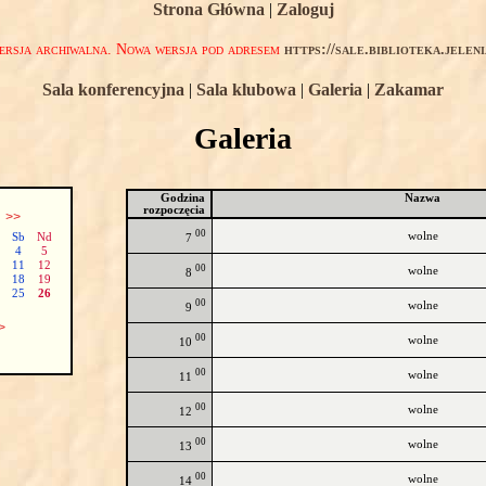
Strona Główna
|
Zaloguj
rsja archiwalna. Nowa wersja pod adresem
https://sale.biblioteka.jelen
Sala konferencyjna
|
Sala klubowa
|
Galeria
|
Zakamar
Galeria
Godzina
Nazwa
rozpoczęcia
ń
>>
00
wolne
Sb
Nd
7
4
5
11
12
00
wolne
8
18
19
25
26
00
wolne
9
>
00
wolne
10
00
wolne
11
00
wolne
12
00
wolne
13
00
wolne
14