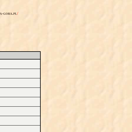
ia-gora.pl
/