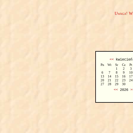
Uwaga! We
<<
kwiecie
Pn
Wt
Sr
Cz
Pt
1
2
3
6
7
8
9
10
13
14
15
16
17
20
21
22
23
24
27
28
29
30
<<
2026
>