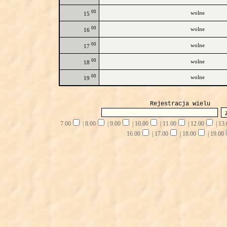
00
wolne
15
00
wolne
16
00
wolne
17
00
wolne
18
00
wolne
19
Rejestracja wielu
7.00
|
8.00
|
9.00
|
10.00
|
11.00
|
12.00
|
13.
16.00
|
17.00
|
18.00
|
19.00