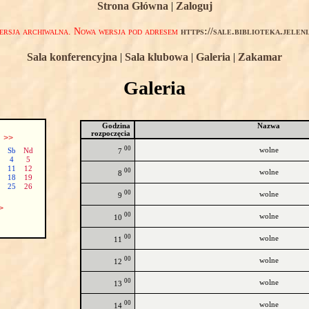
Strona Główna
|
Zaloguj
rsja archiwalna. Nowa wersja pod adresem
https://sale.biblioteka.jelen
Sala konferencyjna
|
Sala klubowa
|
Galeria
|
Zakamar
Galeria
Godzina
Nazwa
rozpoczęcia
ń
>>
00
wolne
Sb
Nd
7
4
5
11
12
00
wolne
8
18
19
25
26
00
wolne
9
>
00
wolne
10
00
wolne
11
00
wolne
12
00
wolne
13
00
wolne
14