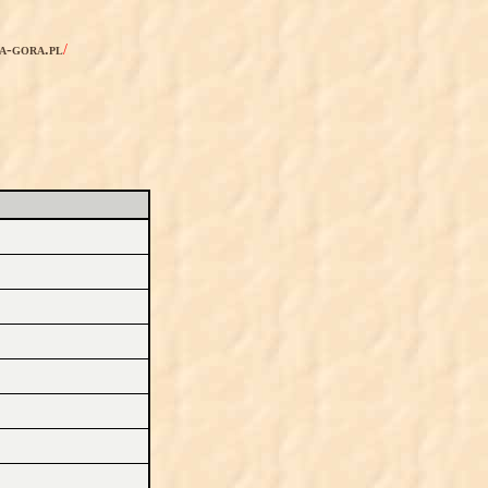
ia-gora.pl
/