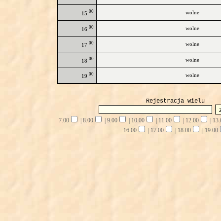
00
wolne
15
00
wolne
16
00
wolne
17
00
wolne
18
00
wolne
19
Rejestracja wielu
7.00
|
8.00
|
9.00
|
10.00
|
11.00
|
12.00
|
13.
16.00
|
17.00
|
18.00
|
19.00