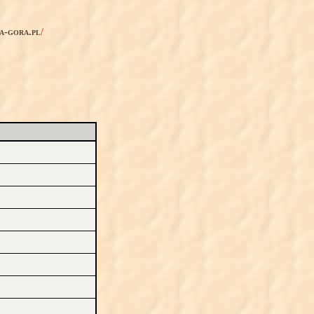
ia-gora.pl
/