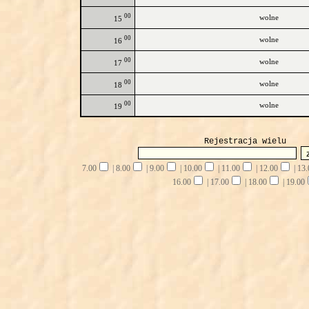
00
wolne
15
00
wolne
16
00
wolne
17
00
wolne
18
00
wolne
19
Rejestracja wielu
7.00
|
8.00
|
9.00
|
10.00
|
11.00
|
12.00
|
13.
16.00
|
17.00
|
18.00
|
19.00