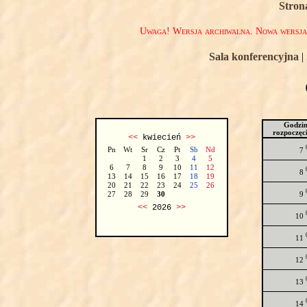
Stron
Uwaga! Wersja archiwalna. Nowa wersj
Sala konferencyjna
|
Godzi
rozpoczęc
<<
kwiecień
>>
Pn
Wt
Sr
Cz
Pt
Sb
Nd
7
1
2
3
4
5
6
7
8
9
10
11
12
8
13
14
15
16
17
18
19
20
21
22
23
24
25
26
9
27
28
29
30
<<
2026
>>
10
11
12
13
14