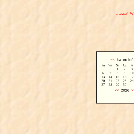
Uwaga! We
<<
kwiecie
Pn
Wt
Sr
Cz
Pt
1
2
3
6
7
8
9
10
13
14
15
16
17
20
21
22
23
24
27
28
29
30
<<
2026
>