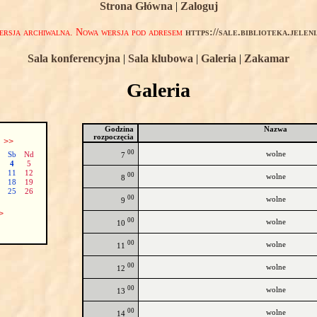
Strona Główna
|
Zaloguj
rsja archiwalna. Nowa wersja pod adresem
https://sale.biblioteka.jelen
Sala konferencyjna
|
Sala klubowa
|
Galeria
|
Zakamar
Galeria
Godzina
Nazwa
rozpoczęcia
ń
>>
00
wolne
Sb
Nd
7
4
5
11
12
00
wolne
8
18
19
25
26
00
wolne
9
>
00
wolne
10
00
wolne
11
00
wolne
12
00
wolne
13
00
wolne
14