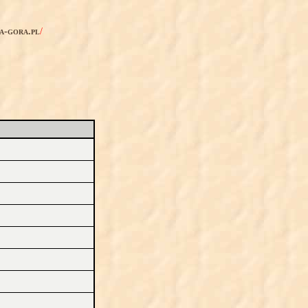
ia-gora.pl
/