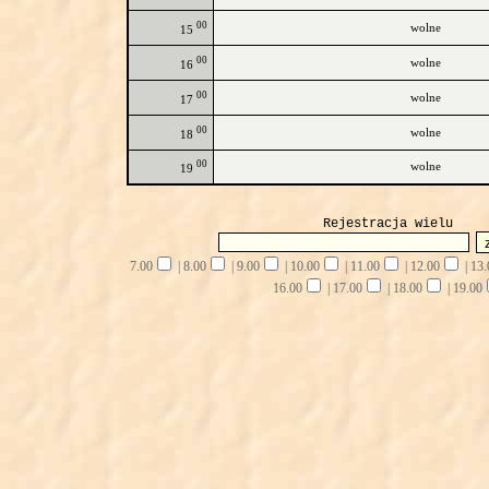
00
wolne
15
00
wolne
16
00
wolne
17
00
wolne
18
00
wolne
19
Rejestracja wielu
7.00
|
8.00
|
9.00
|
10.00
|
11.00
|
12.00
|
13.
16.00
|
17.00
|
18.00
|
19.00