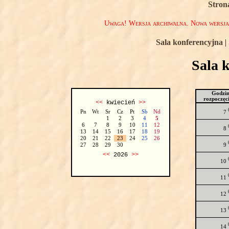
Stron
Uwaga! Wersja archiwalna. Nowa wersj
Sala konferencyjna
|
Sala 
Godzi
rozpoczęc
<<
kwiecień
>>
Pn
Wt
Sr
Cz
Pt
Sb
Nd
7
1
2
3
4
5
6
7
8
9
10
11
12
8
13
14
15
16
17
18
19
20
21
22
23
24
25
26
9
27
28
29
30
<<
2026
>>
10
11
12
13
14