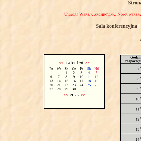
Stron
Uwaga! Wersja archiwalna. Nowa wersj
Sala konferencyjna
|
Godzi
rozpoczęc
<<
kwiecień
>>
Pn
Wt
Sr
Cz
Pt
Sb
Nd
7
1
2
3
4
5
6
7
8
9
10
11
12
8
13
14
15
16
17
18
19
20
21
22
23
24
25
26
9
27
28
29
30
<<
2026
>>
10
11
12
13
14