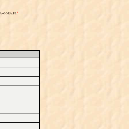
ia-gora.pl
/