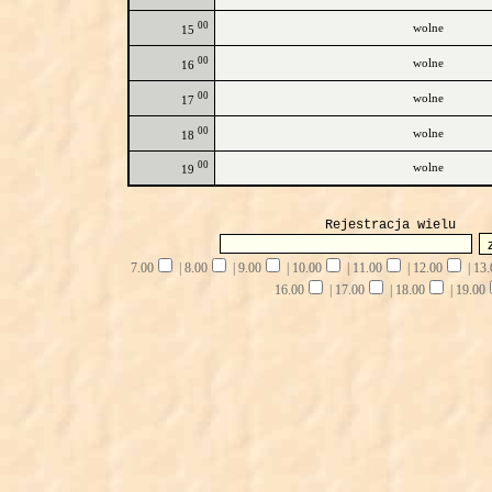
00
wolne
15
00
wolne
16
00
wolne
17
00
wolne
18
00
wolne
19
Rejestracja wielu
7.00
|
8.00
|
9.00
|
10.00
|
11.00
|
12.00
|
13.
16.00
|
17.00
|
18.00
|
19.00