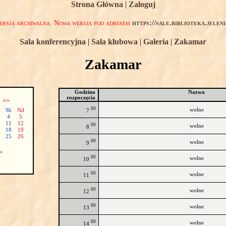
Strona Główna
|
Zaloguj
rsja archiwalna. Nowa wersja pod adresem
https://sale.biblioteka.jelen
Sala konferencyjna
|
Sala klubowa
|
Galeria
|
Zakamar
Zakamar
Godzina
Nazwa
rozpoczęcia
ń
>>
00
wolne
Sb
Nd
7
4
5
11
12
00
wolne
8
18
19
25
26
00
wolne
9
>
00
wolne
10
00
wolne
11
00
wolne
12
00
wolne
13
00
wolne
14