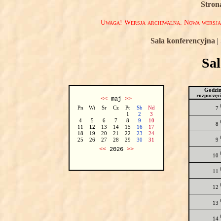
Stron
Uwaga! Wersja archiwalna. Nowa wersj
Sala konferencyjna
|
Sa
Godzi
rozpoczęc
<<
maj
>>
Pn
Wt
Sr
Cz
Pt
Sb
Nd
7
1
2
3
4
5
6
7
8
9
10
8
11
12
13
14
15
16
17
18
19
20
21
22
23
24
9
25
26
27
28
29
30
31
<<
2026
>>
10
11
12
13
14