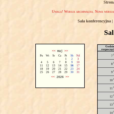
Stron
Uwaga! Wersja archiwalna. Nowa wersj
Sala konferencyjna
|
Sa
Godzi
rozpoczęc
<<
maj
>>
Pn
Wt
Sr
Cz
Pt
Sb
Nd
7
1
2
3
4
5
6
7
8
9
10
8
11
12
13
14
15
16
17
18
19
20
21
22
23
24
9
25
26
27
28
29
30
31
<<
2026
>>
10
11
12
13
14