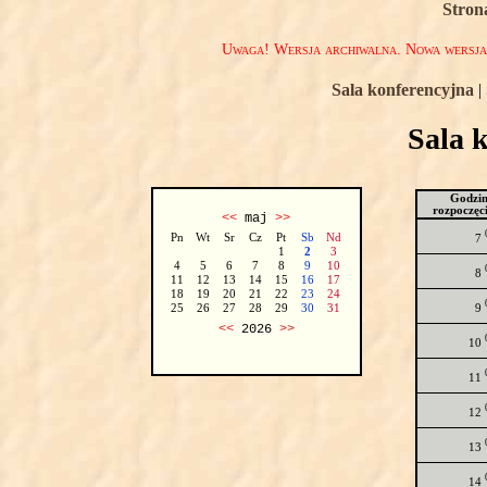
Stron
Uwaga! Wersja archiwalna. Nowa wersj
Sala konferencyjna
|
Sala 
Godzi
rozpoczęc
<<
maj
>>
Pn
Wt
Sr
Cz
Pt
Sb
Nd
7
1
2
3
4
5
6
7
8
9
10
8
11
12
13
14
15
16
17
18
19
20
21
22
23
24
9
25
26
27
28
29
30
31
<<
2026
>>
10
11
12
13
14