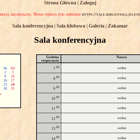
Strona Główna
|
Zaloguj
rsja archiwalna. Nowa wersja pod adresem
https://sale.biblioteka.jelen
Sala konferencyjna
|
Sala klubowa
|
Galeria
|
Zakamar
Sala konferencyjna
Godzina
Nazwa
rozpoczęcia
>
00
wolne
Sb
Nd
7
2
3
9
10
00
wolne
8
16
17
23
24
00
wolne
9
30
31
>
00
wolne
10
00
wolne
11
00
wolne
12
00
wolne
13
00
wolne
14