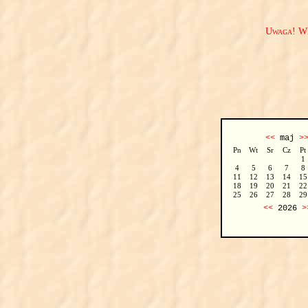
Uwaga! We
<<
maj
>
Pn
Wt
Sr
Cz
Pt
1
4
5
6
7
8
11
12
13
14
15
18
19
20
21
22
25
26
27
28
29
<<
2026
>