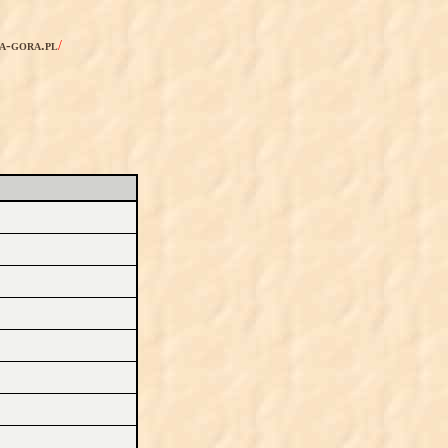
ia-gora.pl
/