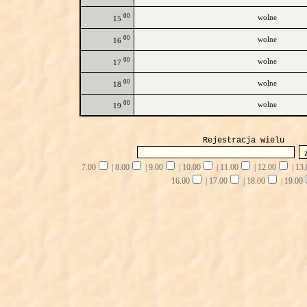
00
wolne
15
00
wolne
16
00
wolne
17
00
wolne
18
00
wolne
19
Rejestracja wielu
7.00
|
8.00
|
9.00
|
10.00
|
11.00
|
12.00
|
13.
16.00
|
17.00
|
18.00
|
19.00