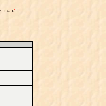
ia-gora.pl
/