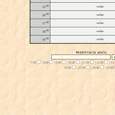
00
wolne
15
00
wolne
16
00
wolne
17
00
wolne
18
00
wolne
19
Rejestracja wielu
7.00
|
8.00
|
9.00
|
10.00
|
11.00
|
12.00
|
13.
16.00
|
17.00
|
18.00
|
19.00