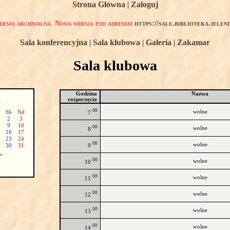
Strona Główna
|
Zaloguj
rsja archiwalna. Nowa wersja pod adresem
https://sale.biblioteka.jelen
Sala konferencyjna
|
Sala klubowa
|
Galeria
|
Zakamar
Sala klubowa
Godzina
Nazwa
rozpoczęcia
>
00
wolne
Sb
Nd
7
2
3
9
10
00
wolne
8
16
17
23
24
00
wolne
9
30
31
>
00
wolne
10
00
wolne
11
00
wolne
12
00
wolne
13
00
wolne
14