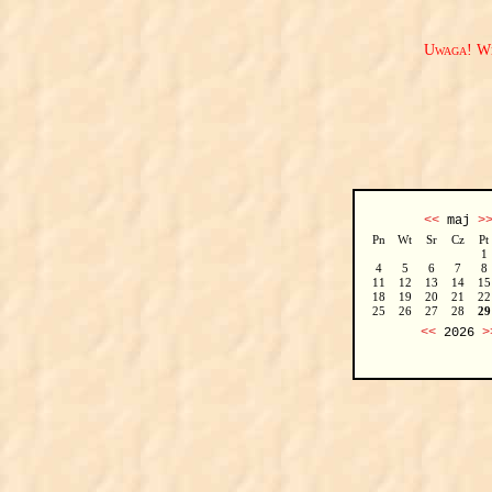
Uwaga! We
<<
maj
>
Pn
Wt
Sr
Cz
Pt
1
4
5
6
7
8
11
12
13
14
15
18
19
20
21
22
25
26
27
28
29
<<
2026
>