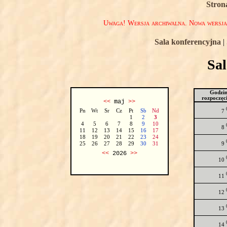
Stron
Uwaga! Wersja archiwalna. Nowa wersj
Sala konferencyjna
|
Sa
Godzi
rozpoczęc
<<
maj
>>
Pn
Wt
Sr
Cz
Pt
Sb
Nd
7
1
2
3
4
5
6
7
8
9
10
8
11
12
13
14
15
16
17
18
19
20
21
22
23
24
9
25
26
27
28
29
30
31
<<
2026
>>
10
11
12
13
14