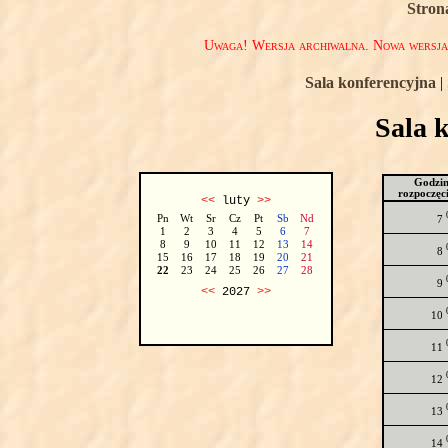
Stron
Uwaga! Wersja archiwalna. Nowa wersj
Sala konferencyjna
|
Sala 
Godzi
rozpoczęc
<<
luty
>>
Pn
Wt
Sr
Cz
Pt
Sb
Nd
7
1
2
3
4
5
6
7
8
9
10
11
12
13
14
8
15
16
17
18
19
20
21
22
23
24
25
26
27
28
9
<<
2027
>>
10
11
12
13
14