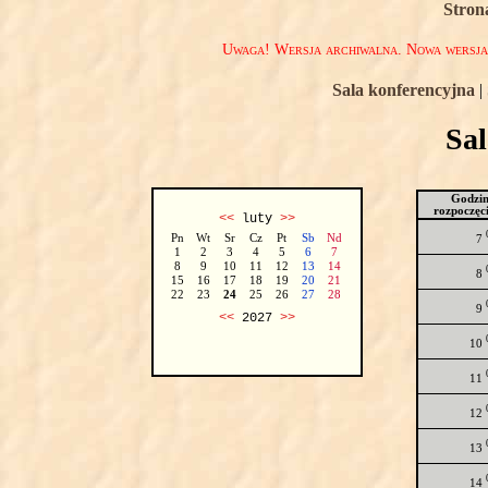
Stron
Uwaga! Wersja archiwalna. Nowa wersj
Sala konferencyjna
|
Sa
Godzi
rozpoczęc
<<
luty
>>
Pn
Wt
Sr
Cz
Pt
Sb
Nd
7
1
2
3
4
5
6
7
8
9
10
11
12
13
14
8
15
16
17
18
19
20
21
22
23
24
25
26
27
28
9
<<
2027
>>
10
11
12
13
14