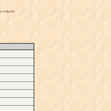
ia-gora.pl
/