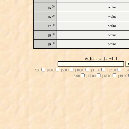
00
wolne
15
00
wolne
16
00
wolne
17
00
wolne
18
00
wolne
19
Rejestracja wielu
7.00
|
8.00
|
9.00
|
10.00
|
11.00
|
12.00
|
13.
16.00
|
17.00
|
18.00
|
19.00