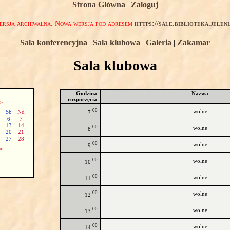
Strona Główna
|
Zaloguj
rsja archiwalna. Nowa wersja pod adresem
https://sale.biblioteka.jelen
Sala konferencyjna
|
Sala klubowa
|
Galeria
|
Zakamar
Sala klubowa
Godzina
Nazwa
rozpoczęcia
>
00
wolne
Sb
Nd
7
6
7
13
14
00
wolne
8
20
21
27
28
00
wolne
9
>
00
wolne
10
00
wolne
11
00
wolne
12
00
wolne
13
00
wolne
14