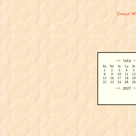
Uwaga! We
<<
luty
>
Pn
Wt
Sr
Cz
Pt
1
2
3
4
5
8
9
10
11
12
15
16
17
18
19
22
23
24
25
26
<<
2027
>