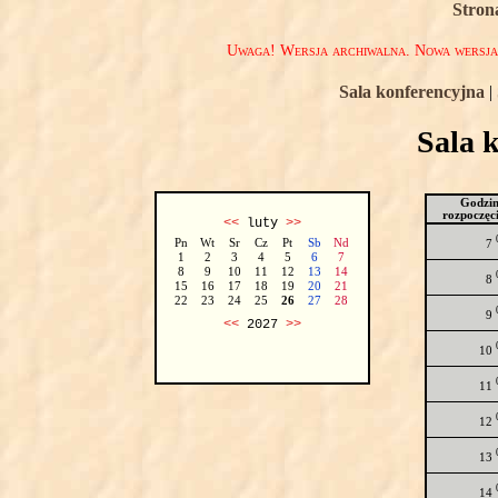
Stron
Uwaga! Wersja archiwalna. Nowa wersj
Sala konferencyjna
|
Sala 
Godzi
rozpoczęc
<<
luty
>>
Pn
Wt
Sr
Cz
Pt
Sb
Nd
7
1
2
3
4
5
6
7
8
9
10
11
12
13
14
8
15
16
17
18
19
20
21
22
23
24
25
26
27
28
9
<<
2027
>>
10
11
12
13
14