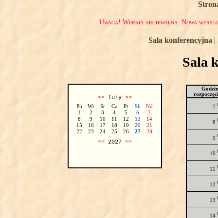
Stron
Uwaga! Wersja archiwalna. Nowa wersj
Sala konferencyjna
|
Sala 
Godzi
rozpoczęc
<<
luty
>>
Pn
Wt
Sr
Cz
Pt
Sb
Nd
7
1
2
3
4
5
6
7
8
9
10
11
12
13
14
8
15
16
17
18
19
20
21
22
23
24
25
26
27
28
9
<<
2027
>>
10
11
12
13
14