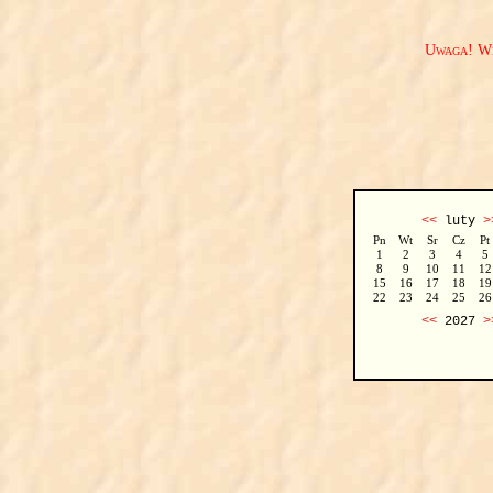
Uwaga! We
<<
luty
>
Pn
Wt
Sr
Cz
Pt
1
2
3
4
5
8
9
10
11
12
15
16
17
18
19
22
23
24
25
26
<<
2027
>