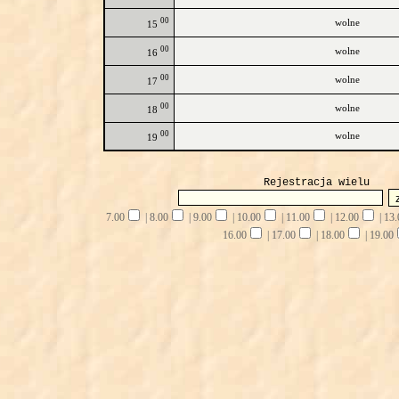
00
wolne
15
00
wolne
16
00
wolne
17
00
wolne
18
00
wolne
19
Rejestracja wielu
7.00
|
8.00
|
9.00
|
10.00
|
11.00
|
12.00
|
13.
16.00
|
17.00
|
18.00
|
19.00