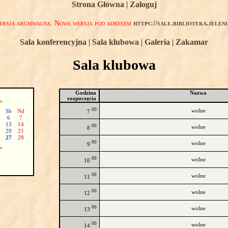
Strona Główna
|
Zaloguj
rsja archiwalna. Nowa wersja pod adresem
https://sale.biblioteka.jelen
Sala konferencyjna
|
Sala klubowa
|
Galeria
|
Zakamar
Sala klubowa
Godzina
Nazwa
rozpoczęcia
>
00
wolne
Sb
Nd
7
6
7
13
14
00
wolne
8
20
21
27
28
00
wolne
9
>
00
wolne
10
00
wolne
11
00
wolne
12
00
wolne
13
00
wolne
14