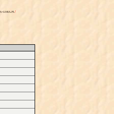
ia-gora.pl
/