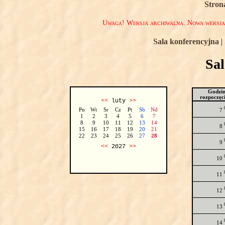
Stron
Uwaga! Wersja archiwalna. Nowa wersj
Sala konferencyjna
|
Sa
Godzi
rozpoczęc
<<
luty
>>
Pn
Wt
Sr
Cz
Pt
Sb
Nd
7
1
2
3
4
5
6
7
8
9
10
11
12
13
14
8
15
16
17
18
19
20
21
22
23
24
25
26
27
28
9
<<
2027
>>
10
11
12
13
14