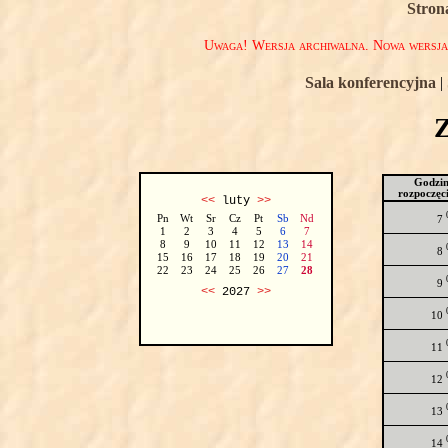
Stron
Uwaga! Wersja archiwalna. Nowa wersj
Sala konferencyjna
|
Godzi
rozpoczęc
<<
luty
>>
Pn
Wt
Sr
Cz
Pt
Sb
Nd
7
1
2
3
4
5
6
7
8
9
10
11
12
13
14
8
15
16
17
18
19
20
21
22
23
24
25
26
27
28
9
<<
2027
>>
10
11
12
13
14