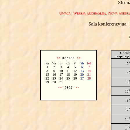
Stron
Uwaga! Wersja archiwalna. Nowa wersj
Sala konferencyjna
|
Godzi
rozpoczęc
<<
marzec
>>
Pn
Wt
Sr
Cz
Pt
Sb
Nd
7
1
2
3
4
5
6
7
8
9
10
11
12
13
14
8
15
16
17
18
19
20
21
22
23
24
25
26
27
28
9
29
30
31
<<
2027
>>
10
11
12
13
14