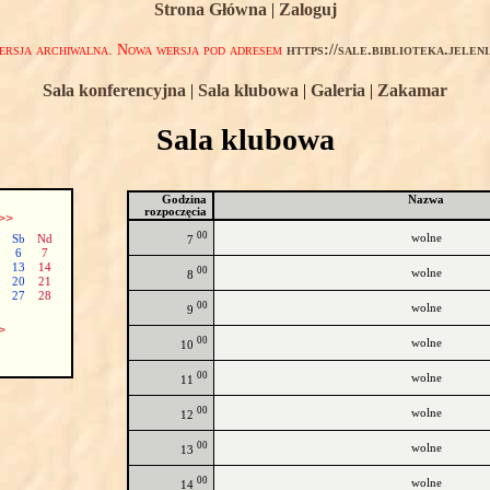
Strona Główna
|
Zaloguj
rsja archiwalna. Nowa wersja pod adresem
https://sale.biblioteka.jelen
Sala konferencyjna
|
Sala klubowa
|
Galeria
|
Zakamar
Sala klubowa
Godzina
Nazwa
rozpoczęcia
>>
00
wolne
Sb
Nd
7
6
7
13
14
00
wolne
8
20
21
27
28
00
wolne
9
>
00
wolne
10
00
wolne
11
00
wolne
12
00
wolne
13
00
wolne
14