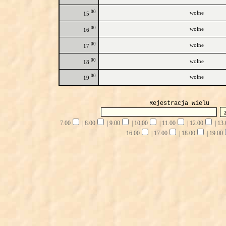
00
wolne
15
00
wolne
16
00
wolne
17
00
wolne
18
00
wolne
19
Rejestracja wielu
7.00
|
8.00
|
9.00
|
10.00
|
11.00
|
12.00
|
13.
16.00
|
17.00
|
18.00
|
19.00