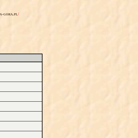
ia-gora.pl
/