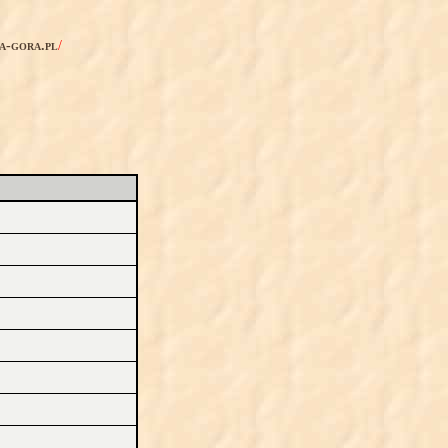
ia-gora.pl
/