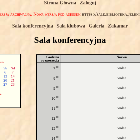
Strona Główna
|
Zaloguj
rsja archiwalna. Nowa wersja pod adresem
https://sale.biblioteka.jelen
Sala konferencyjna
|
Sala klubowa
|
Galeria
|
Zakamar
Sala konferencyjna
Godzina
Nazwa
rozpoczęcia
>>
00
wolne
Sb
Nd
7
6
7
13
14
00
wolne
8
20
21
27
28
00
wolne
9
>
00
wolne
10
00
wolne
11
00
wolne
12
00
wolne
13
00
wolne
14