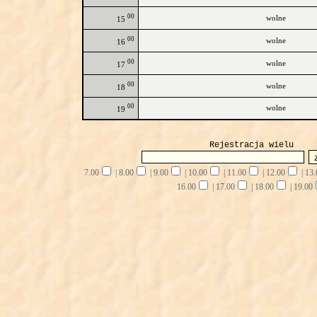
00
wolne
15
00
wolne
16
00
wolne
17
00
wolne
18
00
wolne
19
Rejestracja wielu
7.00
|
8.00
|
9.00
|
10.00
|
11.00
|
12.00
|
13.
16.00
|
17.00
|
18.00
|
19.00