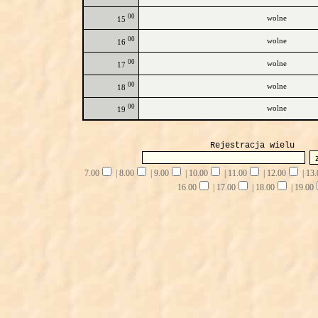
00
wolne
15
00
wolne
16
00
wolne
17
00
wolne
18
00
wolne
19
Rejestracja wielu
7.00
|
8.00
|
9.00
|
10.00
|
11.00
|
12.00
|
13.
16.00
|
17.00
|
18.00
|
19.00