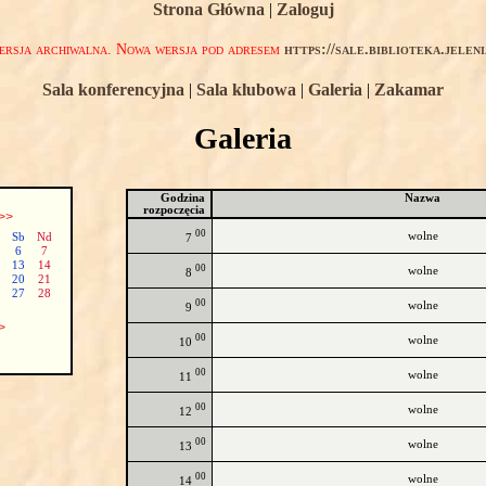
Strona Główna
|
Zaloguj
rsja archiwalna. Nowa wersja pod adresem
https://sale.biblioteka.jelen
Sala konferencyjna
|
Sala klubowa
|
Galeria
|
Zakamar
Galeria
Godzina
Nazwa
rozpoczęcia
>>
00
wolne
Sb
Nd
7
6
7
13
14
00
wolne
8
20
21
27
28
00
wolne
9
>
00
wolne
10
00
wolne
11
00
wolne
12
00
wolne
13
00
wolne
14