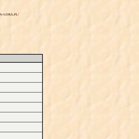
ia-gora.pl
/