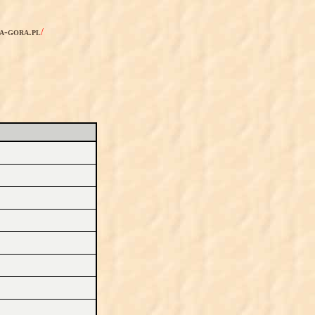
ia-gora.pl
/