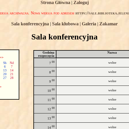
Strona Główna
|
Zaloguj
rsja archiwalna. Nowa wersja pod adresem
https://sale.biblioteka.jelen
Sala konferencyjna
|
Sala klubowa
|
Galeria
|
Zakamar
Sala konferencyjna
Godzina
Nazwa
rozpoczęcia
>>
00
wolne
Sb
Nd
7
6
7
13
14
00
wolne
8
20
21
27
28
00
wolne
9
>
00
wolne
10
00
wolne
11
00
wolne
12
00
wolne
13
00
wolne
14