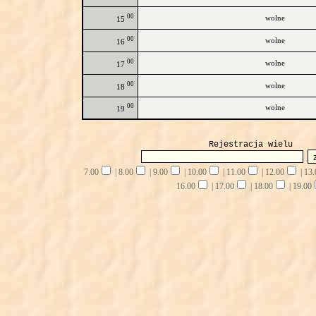
00
wolne
15
00
wolne
16
00
wolne
17
00
wolne
18
00
wolne
19
Rejestracja wielu
7.00
|
8.00
|
9.00
|
10.00
|
11.00
|
12.00
|
13.
16.00
|
17.00
|
18.00
|
19.00