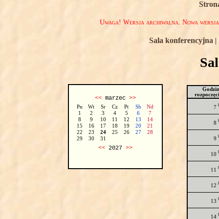
Stron
Uwaga! Wersja archiwalna. Nowa wersj
Sala konferencyjna
|
Sa
Godzi
rozpoczęc
<<
marzec
>>
Pn
Wt
Sr
Cz
Pt
Sb
Nd
7
1
2
3
4
5
6
7
8
9
10
11
12
13
14
8
15
16
17
18
19
20
21
22
23
24
25
26
27
28
9
29
30
31
<<
2027
>>
10
11
12
13
14