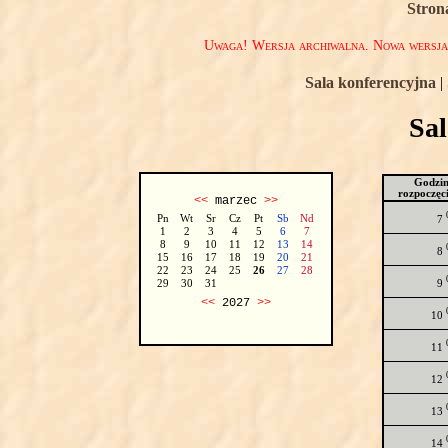
Stron
Uwaga! Wersja archiwalna. Nowa wersj
Sala konferencyjna
|
Sa
Godzi
rozpoczęc
<<
marzec
>>
Pn
Wt
Sr
Cz
Pt
Sb
Nd
7
1
2
3
4
5
6
7
8
9
10
11
12
13
14
8
15
16
17
18
19
20
21
22
23
24
25
26
27
28
9
29
30
31
<<
2027
>>
10
11
12
13
14